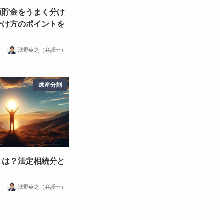
預貯金をうまく分け
分け方のポイントを
浅野英之（弁護士）
遺産分割
とは？法定相続分と
浅野英之（弁護士）