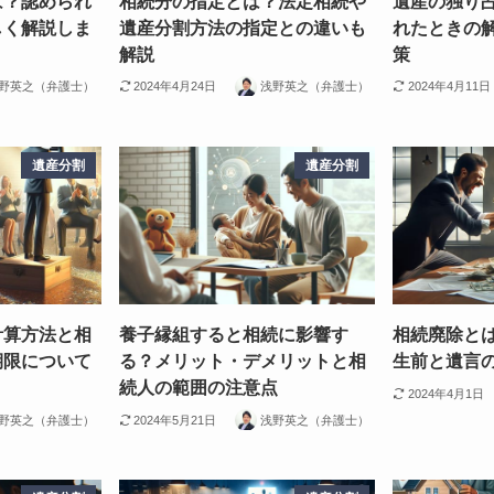
は？認められ
相続分の指定とは？法定相続や
遺産の独り
しく解説しま
遺産分割方法の指定との違いも
れたときの
解説
策
野英之（弁護士）
2024年4月24日
浅野英之（弁護士）
2024年4月11日
遺産分割
遺産分割
計算方法と相
養子縁組すると相続に影響す
相続廃除と
期限について
る？メリット・デメリットと相
生前と遺言
続人の範囲の注意点
2024年4月1日
野英之（弁護士）
2024年5月21日
浅野英之（弁護士）