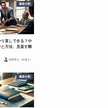
遺産分割
やり直しできる？や
件と方法、見直す際
浅野英之（弁護士）
遺産分割