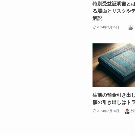
特別受益証明書と
る場面とリスクや
解説
2024年3月25日
生前の預金引き出
額の引き出しはト
2024年2月26日
浅