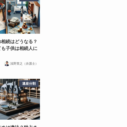
の相続はどうなる？
ても子供は相続人に
浅野英之（弁護士）
遺産分割