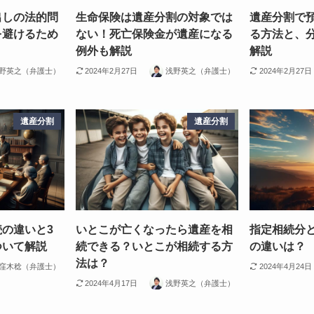
出しの法的問
生命保険は遺産分割の対象では
遺産分割で
を避けるため
ない！死亡保険金が遺産になる
る方法と、
例外も解説
解説
野英之（弁護士）
2024年2月27日
浅野英之（弁護士）
2024年2月27日
遺産分割
遺産分割
の違いと3
いとこが亡くなったら遺産を相
指定相続分
ついて解説
続できる？いとこが相続する方
の違いは？
法は？
窪木稔（弁護士）
2024年4月24日
2024年4月17日
浅野英之（弁護士）