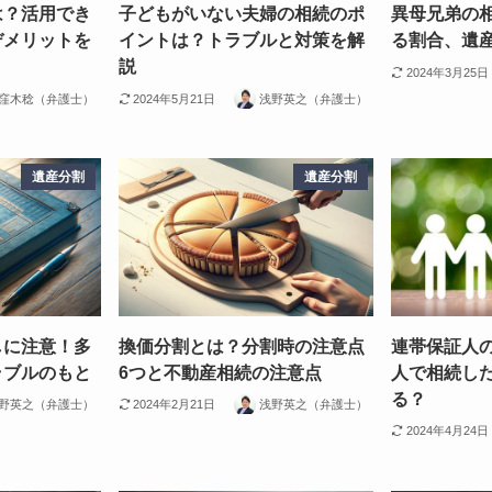
は？活用でき
子どもがいない夫婦の相続のポ
異母兄弟の
デメリットを
イントは？トラブルと対策を解
る割合、遺
説
2024年3月25日
窪木稔（弁護士）
2024年5月21日
浅野英之（弁護士）
遺産分割
遺産分割
しに注意！多
換価分割とは？分割時の注意点
連帯保証人
ラブルのもと
6つと不動産相続の注意点
人で相続し
る？
野英之（弁護士）
2024年2月21日
浅野英之（弁護士）
2024年4月24日