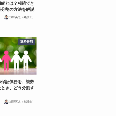
相続とは？相続でき
産分割の方法を解説
浅野英之（弁護士）
遺産分割
の保証債務を、複数
たとき、どう分割す
浅野英之（弁護士）