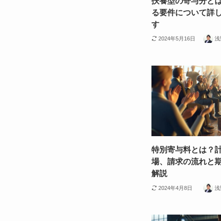
扶養型の寄与分と
る要件について詳
す
2024年5月16日
浅
特別寄与料とは？
場、請求の流れと
解説
2024年4月8日
浅