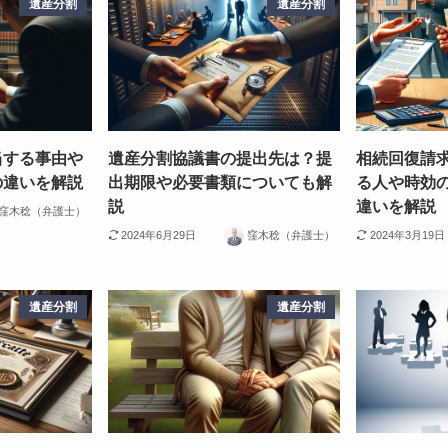
遺産分割
遺産分割
当する事由や
遺産分割協議書の提出先は？提
相続回復請
の違いを解説
出期限や必要書類についても解
る人や時効
説
違いを解説
窪木稔（弁護士）
2024年6月29日
窪木稔（弁護士）
2024年3月19日
遺産分割
遺産分割