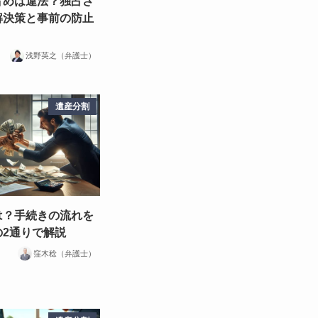
占めは違法？独占さ
解決策と事前の防止
浅野英之（弁護士）
遺産分割
は？手続きの流れを
の2通りで解説
窪木稔（弁護士）