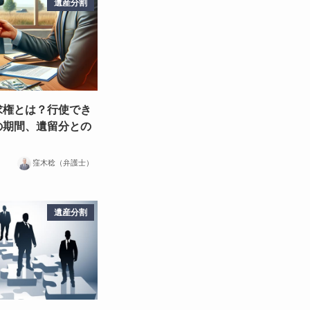
遺産分割
求権とは？行使でき
の期間、遺留分との
窪木稔（弁護士）
遺産分割