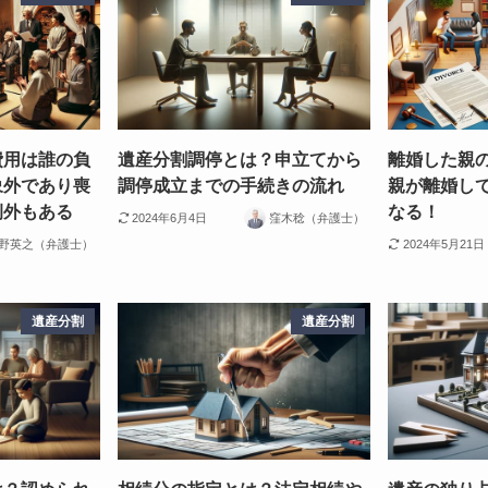
費用は誰の負
遺産分割調停とは？申立てから
離婚した親
象外であり喪
調停成立までの手続きの流れ
親が離婚し
例外もある
なる！
2024年6月4日
窪木稔（弁護士）
野英之（弁護士）
2024年5月21日
遺産分割
遺産分割