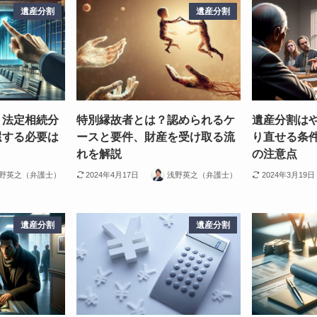
遺産分割
遺産分割
？法定相続分
特別縁故者とは？認められるケ
遺産分割は
還する必要は
ースと要件、財産を受け取る流
り直せる条
れを解説
の注意点
野英之（弁護士）
2024年4月17日
浅野英之（弁護士）
2024年3月19日
遺産分割
遺産分割