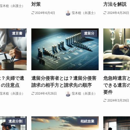
対策
方法を解説
窪木稔（弁護士）
2024年6月4日
窪木稔（弁護士）
2024年4月26日
遺言書
遺留分
は？夫婦で遺
遺留分侵害者とは？遺留分侵害
危急時遺言
きの注意点
請求の相手方と請求先の順序
できる遺言
要件
窪木稔（弁護士）
2024年4月26日
窪木稔（弁護士）
2024年3月29日
遺産分割
相続放棄