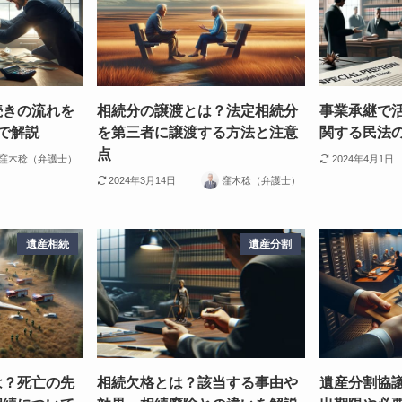
続きの流れを
相続分の譲渡とは？法定相続分
事業承継で
で解説
を第三者に譲渡する方法と注意
関する民法
点
窪木稔（弁護士）
2024年4月1日
2024年3月14日
窪木稔（弁護士）
遺産相続
遺産分割
は？死亡の先
相続欠格とは？該当する事由や
遺産分割協