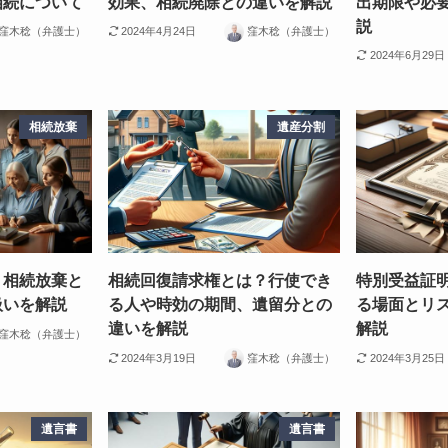
相続について
効果、相続廃除との違いを解説
出期限や必
説
窪木稔（弁護士）
2024年4月24日
窪木稔（弁護士）
2024年6月29日
相続放棄
遺産分割
？相続放棄と
相続回復請求権とは？行使でき
特別受益証
扱いを解説
る人や時効の期間、遺留分との
る場面とリ
違いを解説
解説
窪木稔（弁護士）
2024年3月19日
窪木稔（弁護士）
2024年3月25日
遺言書
遺言書