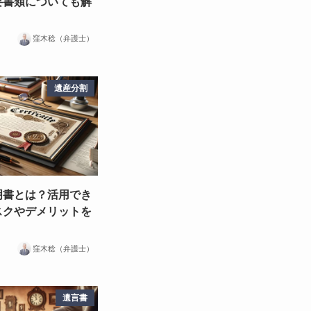
要書類についても解
窪木稔（弁護士）
遺産分割
明書とは？活用でき
スクやデメリットを
窪木稔（弁護士）
遺言書