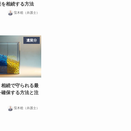
産を相続する方法
窪木稔（弁護士）
遺留分
？相続で守られる最
を確保する方法と注
窪木稔（弁護士）