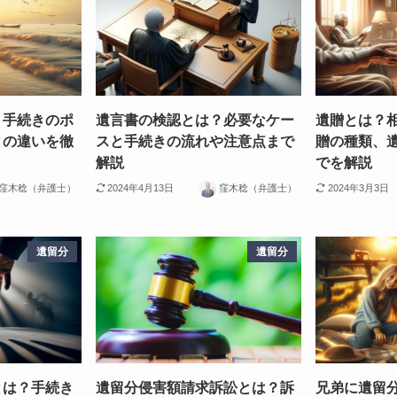
！手続きのポ
遺言書の検認とは？必要なケー
遺贈とは？
との違いを徹
スと手続きの流れや注意点まで
贈の種類、
解説
でを解説
窪木稔（弁護士）
2024年4月13日
窪木稔（弁護士）
2024年3月3日
遺留分
遺留分
とは？手続き
遺留分侵害額請求訴訟とは？訴
兄弟に遺留