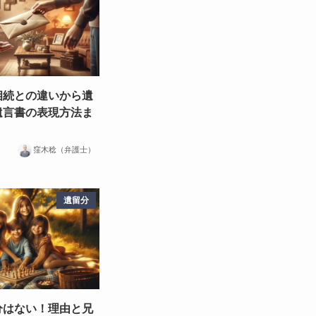
相続との違いから遺
遺言書の表現方法ま
窪木稔（弁護士）
遺留分
分はない！理由と兄