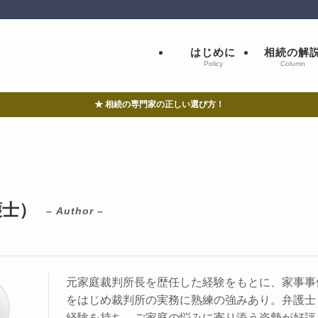
はじめに
相続の解
Policy
Column
★ 相続の専門家の正しい選び方！
護士）
– Author –
元家庭裁判所長を歴任した経験をもとに、家事事
をはじめ裁判所の実務に熟練の強みあり。弁護士
経験を持ち、ご家庭の悩みに寄り添う姿勢が好評