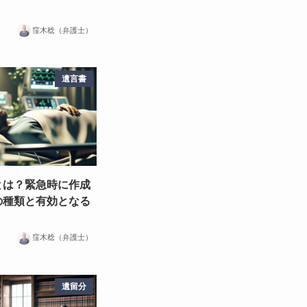
窪木稔（弁護士）
遺言書
とは？緊急時に作成
の種類と有効となる
窪木稔（弁護士）
遺留分