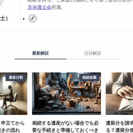
京弁護士会
所属。
士）
最新解説
注目解説
遺産分割
相続放棄
？申立てから
相続する遺産がない場合でも必
遺留分を請
続きの流れ
要な手続きと準備しておくべき
る？遺留分