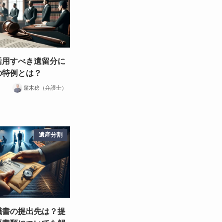
活用すべき遺留分に
の特例とは？
窪木稔（弁護士）
遺産分割
議書の提出先は？提