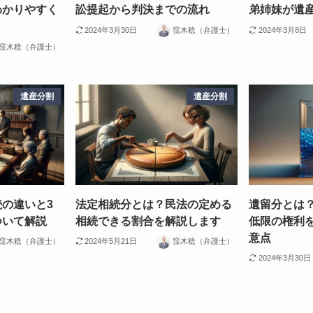
わかりやすく
訟提起から判決までの流れ
弟姉妹が遺
2024年3月30日
窪木稔（弁護士）
2024年3月8日
窪木稔（弁護士）
遺産分割
遺産分割
の違いと3
法定相続分とは？民法の定める
遺留分とは
ついて解説
相続できる割合を解説します
低限の権利
意点
窪木稔（弁護士）
2024年5月21日
窪木稔（弁護士）
2024年3月30日