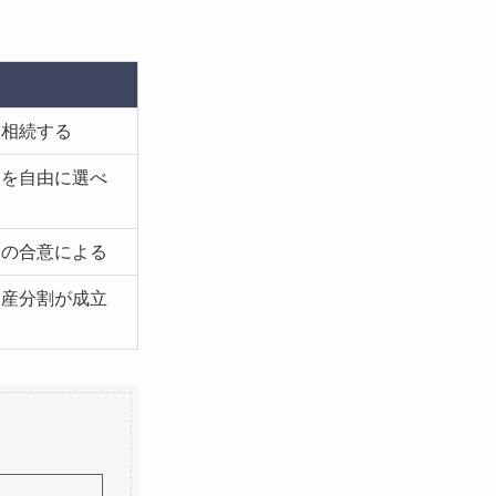
は相続する
人を自由に選べ
人の合意による
遺産分割が成立