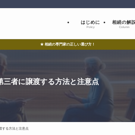
はじめに
相続の解
Policy
Column
★ 相続の専門家の正しい選び方！
第三者に譲渡する方法と注意点
渡する方法と注意点