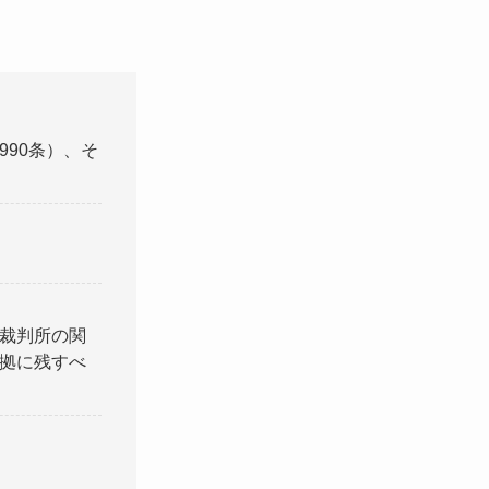
90条）、そ
裁判所の関
拠に残すべ