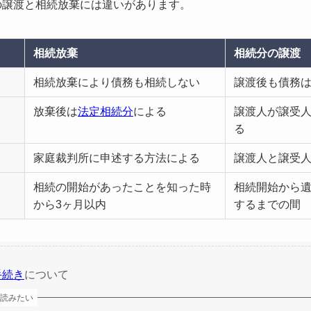
の譲渡と相続放棄には違いがあります。
相続放棄
相続分の譲渡
相続放棄により債務も相続しない
譲渡後も債務
放棄後は
法定相続分
による
譲渡人が譲受
る
家庭裁判所に申述する方法による
譲渡人と譲受
相続の開始があったことを知った時
相続開始から
から3ヶ月以内
するまでの間
手続き
について
読みたい