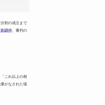
産分割の成立まで
分割調停
、審判の
。「これ以上の相
放棄がなされた場