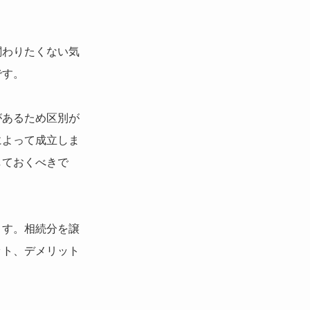
関わりたくない気
です。
があるため区別が
によって成立しま
しておくべきで
ます。相続分を譲
ット、デメリット