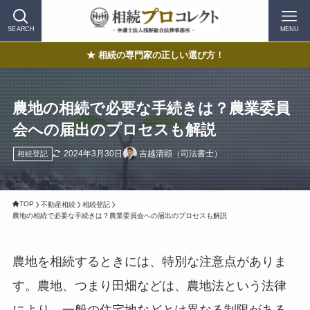
SEARCH
MENU
★ 相続の専門家の正しい選び方！
農地の相続で必要な手続きは？農業委員
会への届出のプロセスも解説
2024年3月30日
吉越清顕（司法書士）
相続登記
TOP
不動産相続
相続登記
農地の相続で必要な手続きは？農業委員会への届出のプロセスも解説
農地を相続するときには、特別な注意点がありま
す。農地、つまり田畑などは、農地法という法律
により、一般の住宅地などとは異なる制限がある