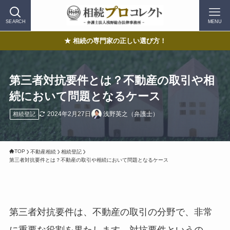
SEARCH
MENU
★ 相続の専門家の正しい選び方！
第三者対抗要件とは？不動産の取引や相
続において問題となるケース
2024年2月27日
浅野英之（弁護士）
相続登記
TOP
不動産相続
相続登記
第三者対抗要件とは？不動産の取引や相続において問題となるケース
第三者対抗要件は、不動産の取引の分野で、非常
に重要な役割を果たします。対抗要件というの