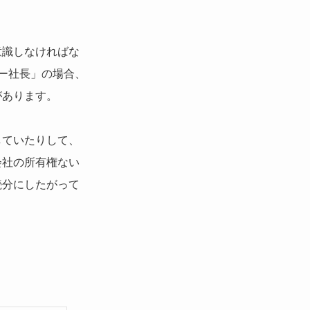
意識しなければな
ナー社長」の場合、
があります。
していたりして、
会社の所有権ない
続分にしたがって
。