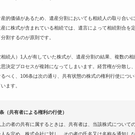
財産的価値があるため、遺産分割においても相続人の取り合い
遺産に株式が含まれている相続では、遺言によって相続割合を
て分割するのが原則です。
被相続人）1人が有していた株式が、遺産分割の結果、複数の相
意思決定プロセスが複雑になってしまいます。経営権が分散し
るべく、106条は次の通り、共有状態の株式の権利行使につ
ています。
6条（共有者による権利の行使）
以上の者の共有に属するときは、共有者は、当該株式について
一人を定め、株式会社に対し、その者の氏名又は名称を通知し