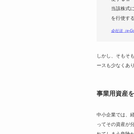
当該株式
を行使す
会社法（e-G
しかし、そもそ
ースも少なくあ
事業用資産
中小企業では、
ってその資産が
れてしまう危険