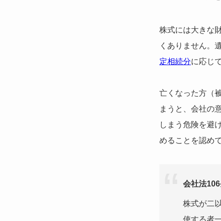
株式には大きな
くありません。
定相続分
に応じ
亡くなった方（
まうと、会社の
しまう危険を避け
めることを認め
会社法10
株式が二
使する者