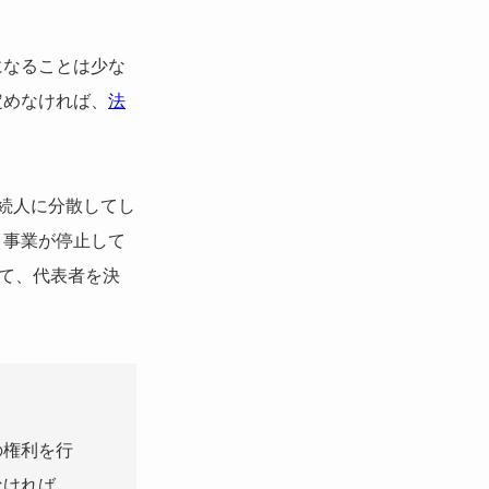
になることは少な
定めなければ、
法
続人に分散してし
、事業が停止して
いて、代表者を決
の権利を行
なければ、