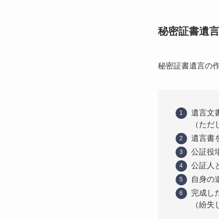
秘密証書遺
秘密証書遺言の
遺言文
（ただ
遺言書
公証役
公証人
自身の
完成し
（紛失