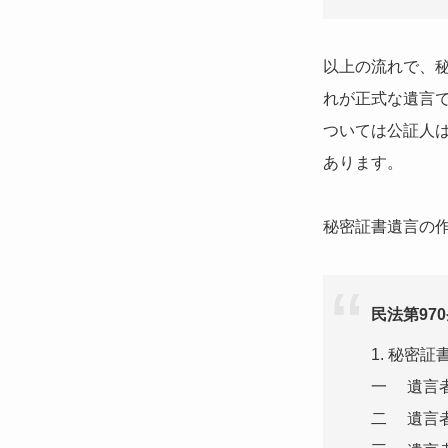
以上の流れで、
れが正式な遺言
ついては公証人
あります。
秘密証書遺言の
民法第97
1. 秘密
一 遺言
二 遺言