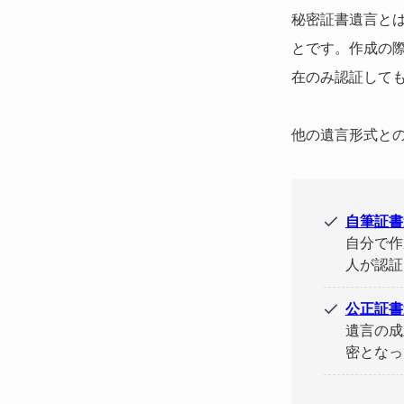
秘密証書遺言と
とです。作成の
在のみ認証して
他の遺言形式と
自筆証書
自分で作
人が認証
公正証書
遺言の成
密となっ