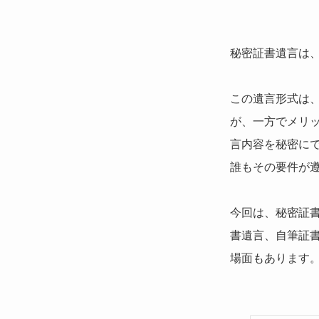
秘密証書遺言は
この遺言形式は
が、一方でメリ
言内容を秘密に
誰もその要件が
今回は、秘密証
書遺言、自筆証
場面もあります