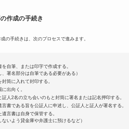
言の作成の手続き
作成の手続きは、次のプロセスで進みます。
書を自筆、または印字で作成する。
し、署名部分は自筆である必要がある）
を封筒に入れて封印する。
場に出向く。
と証人2名の立ち会いのもと封筒に署名または記名押印する。
遺言書である旨を公証人に申述し、公証人と証人が署名する。
た遺言書は自身で保管する。
しないよう貸金庫や弁護士に預けるなど）