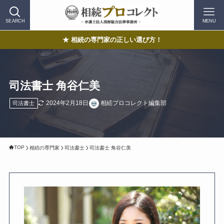
SEARCH
MENU
★ 相続の専門家の正しい選び方！
司法書士 角谷仁美
2024年2月18日
相続プロコレクト編集部
司法書士
TOP
相続の専門家
司法書士
司法書士 角谷仁美